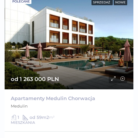
POLECANE
SPRZEDAŻ
NOWE
od 1 263 000 PLN
Apartamenty Medulin Chorwacja
Medulin
1
od 59m2
m²
MIESZKANIA