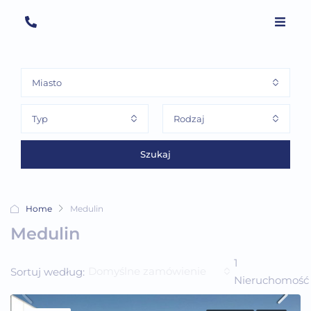
Miasto
Typ
Rodzaj
Szukaj
Home
Medulin
Medulin
1
Domyślne zamówienie
Sortuj według:
Nieruchomość