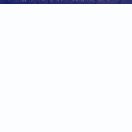
Korzystając ze strony oraz formularza akceptujesz nasz regulamin,
RODO oraz politykę prywatności.
Pośrednictwo nieruchomości, apartamenty wrocław, noclegi wroclaw, hotel
wroclaw, apartament na doby wroclaw, tanie noclegi wroclaw, noclegi dla firm
wroclaw, apartamenty dla firm wroclaw, mieszania na doby wroclaw, apartamenty
do wynajecia wroclaw, mieszkania do wynajecia wroclaw, luksusowe apartamenty
wroclaw