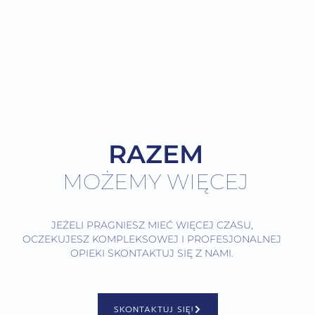
RAZEM
MOŻEMY WIĘCEJ
JEŻELI PRAGNIESZ MIEĆ WIĘCEJ CZASU,
OCZEKUJESZ KOMPLEKSOWEJ I PROFESJONALNEJ
OPIEKI SKONTAKTUJ SIĘ Z NAMI.
SKONTAKTUJ SIĘ!