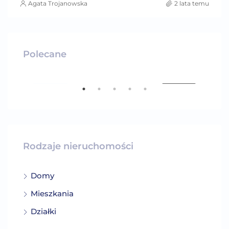
Agata Trojanowska
2 lata temu
2 200 000 PLN
Polecane
Ruda Milicka
DAŻ
POLECANE
SPRZEDAŻ
PO
Rodzaje nieruchomości
Domy
2 9
Mieszkania
Ry
Działki